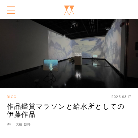
BLOG
2025.03.17
作品鑑賞マラソンと給水所としての
伊藤作品
By
大橋 鉄郎