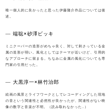
唯一個人的に良かったと思った伊藤隆介作品については後
述。
端聡×砂澤ビッキ
ミニクーパーの造形がめちゃ良く、対して刺さっている金
属の造形が弱い。風化としてはテーマが近いけど、引用的
なアプローチに留まる。ちなみに金属の風化についても専
門家の引用だった。
大黒淳一×林竹治郎
絵画の風景とライフワークとしてレコーディングした現地
の音という関連性と必然性が良かったが、関連性がない映
像の数字と音楽が不明。（読み取れなかった…）