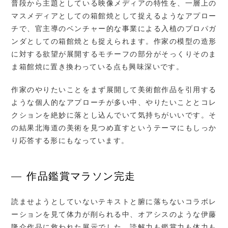
普段から主題としている映像メディアの特性を、一層上の
マスメディアとしての
箱館焼として捉えるようなアプロー
チで、官主導のベンチャー的な事業による入植のプロパガ
ンダとしての箱館焼とも捉えられます。作家の模型の造形
に対する欲望が展開するモチーフの部分がそっくりそのま
ま箱館焼に置き換わっている点も興味深いです。
作家のやりたいことをまず展開して美術館作品を引用する
ような個人的なアプローチが多い中、やりたいこととコレ
クションを絶妙に落とし込んでいて気持ちがいいです。そ
の結果北海道の美術を見つめ直すというテーマにもしっか
り応答する形にもなっています。
作品鑑賞マラソン完走
読ませようとしていないテキストと腑に落ちないコラボレ
ーションを見て体力が削られる中、オアシスのような伊藤
隆介作品に救われた展示でした。読解力も鑑賞力も体力も