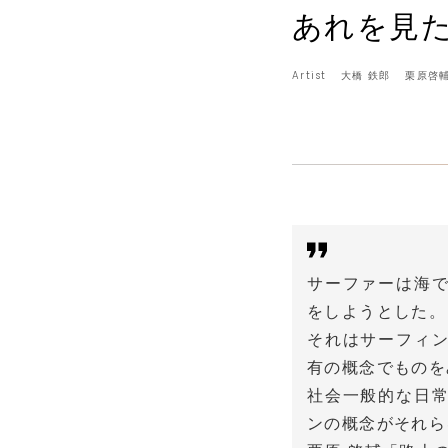
あれを見
Artist
大橋 鉄郎
栗原啓
サーファーは海
をしようとした。
それはサーフィ
有の概念でものを
社会一般的な日
ンの概念がそれら